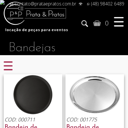
contato@prataepratos.com.br
(48) 98402 6489
0
Bandejas
COD: 000711
COD: 001775
Bandeja de
Bandeja de